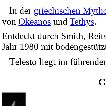
I
n der
griechischen Myth
von
Okeanos
und
Tethys
.
Entdeckt durch Smith, Reit
Jahr 1980 mit bodengestüt
T
elesto liegt im führend
C