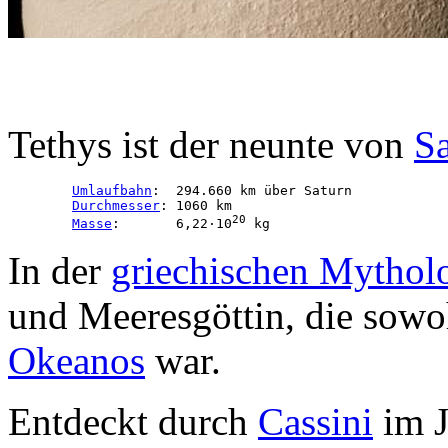
Tethys ist der neunte von
S
Umlaufbahn
:  294.660 km über Saturn

Durchmesser
: 1060 km

20
Masse
:       6,22·10
 kg
In der
griechischen Mythol
und Meeresgöttin, die sowo
Okeanos
war.
Entdeckt durch
Cassini
im J